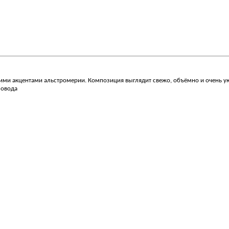
и акцентами альстромерии. Композиция выглядит свежо, объёмно и очень уютн
повода