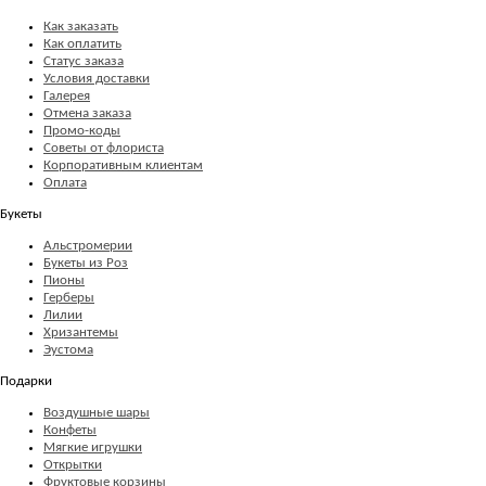
Как заказать
Как оплатить
Статус заказа
Условия доставки
Галерея
Отмена заказа
Промо-коды
Советы от флориста
Корпоративным клиентам
Оплата
Букеты
Альстромерии
Букеты из Роз
Пионы
Герберы
Лилии
Хризантемы
Эустома
Подарки
Воздушные шары
Конфеты
Мягкие игрушки
Открытки
Фруктовые корзины