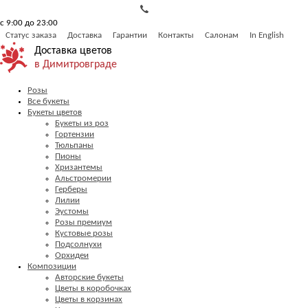
с 9:00 до 23:00
Статус заказа
Доставка
Гарантии
Контакты
Салонам
In English
Доставка цветов
в Димитровграде
Розы
Все букеты
Букеты цветов
Букеты из роз
Гортензии
Тюльпаны
Пионы
Хризантемы
Альстромерии
Герберы
Лилии
Эустомы
Розы премиум
Кустовые розы
Подсолнухи
Орхидеи
Композиции
Авторские букеты
Цветы в коробочках
Цветы в корзинах