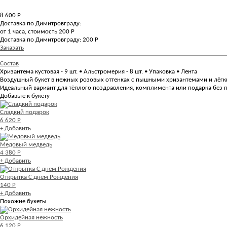
8 600
Р
Доставка по Димитровграду:
от 1 часа, стоимость 200 Р
Доставка по Димитровграду: 200 Р
Заказать
Состав
Хризантема кустовая - 9 шт. • Альстромерия - 8 шт. • Упаковка • Лента
Воздушный букет в нежных розовых оттенках с пышными хризантемами и лёгким
Идеальный вариант для тёплого поздравления, комплимента или подарка без 
Добавьте к букету
Сладкий подарок
6 620 Р
+ Добавить
Медовый медведь
4 380 Р
+ Добавить
Открытка С днем Рождения
140 Р
+ Добавить
Похожие букеты
Орхидейная нежность
6 120 Р