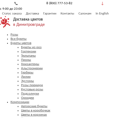
8 (800) 777-53-82
с 9:00 до 23:00
Обратный звонок
Статус заказа
Доставка
Гарантии
Контакты
Салонам
In English
Доставка цветов
в Димитровграде
Розы
Все букеты
Букеты цветов
Букеты из роз
Гортензии
Тюльпаны
Пионы
Хризантемы
Альстромерии
Герберы
Лилии
Эустомы
Розы премиум
Кустовые розы
Подсолнухи
Орхидеи
Композиции
Авторские букеты
Цветы в коробочках
Цветы в корзинах