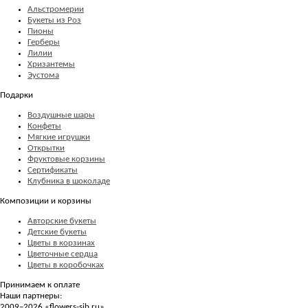
Альстромерии
Букеты из Роз
Пионы
Герберы
Лилии
Хризантемы
Эустома
Подарки
Воздушные шары
Конфеты
Мягкие игрушки
Открытки
Фруктовые корзины
Сертификаты
Клубника в шоколаде
Композиции и корзины
Авторские букеты
Детские букеты
Цветы в корзинах
Цветочные сердца
Цветы в коробочках
Принимаем к оплате
Наши партнеры:
2009–2026 «
flowers-sib.ru
»