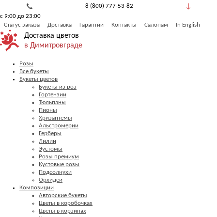
8 (800) 777-53-82
с 9:00 до 23:00
Обратный звонок
Статус заказа
Доставка
Гарантии
Контакты
Салонам
In English
Доставка цветов
в Димитровграде
Розы
Все букеты
Букеты цветов
Букеты из роз
Гортензии
Тюльпаны
Пионы
Хризантемы
Альстромерии
Герберы
Лилии
Эустомы
Розы премиум
Кустовые розы
Подсолнухи
Орхидеи
Композиции
Авторские букеты
Цветы в коробочках
Цветы в корзинах