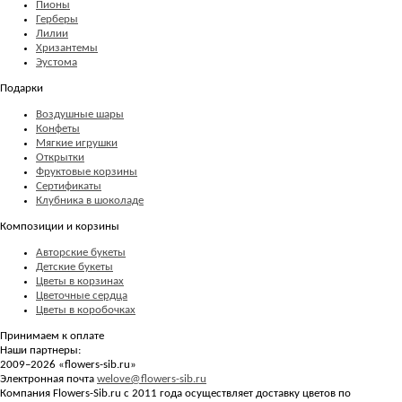
Пионы
Герберы
Лилии
Хризантемы
Эустома
Подарки
Воздушные шары
Конфеты
Мягкие игрушки
Открытки
Фруктовые корзины
Сертификаты
Клубника в шоколаде
Композиции и корзины
Авторские букеты
Детские букеты
Цветы в корзинах
Цветочные сердца
Цветы в коробочках
Принимаем к оплате
Наши партнеры:
2009–2026 «
flowers-sib.ru
»
Электронная почта
welove@flowers-sib.ru
Компания Flowers-Sib.ru с 2011 года осуществляет доставку цветов по