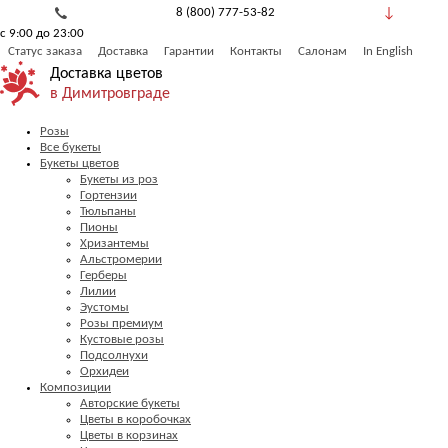
8 (800) 777-53-82
с 9:00 до 23:00
Обратный звонок
Статус заказа
Доставка
Гарантии
Контакты
Салонам
In English
Доставка цветов
в Димитровграде
Розы
Все букеты
Букеты цветов
Букеты из роз
Гортензии
Тюльпаны
Пионы
Хризантемы
Альстромерии
Герберы
Лилии
Эустомы
Розы премиум
Кустовые розы
Подсолнухи
Орхидеи
Композиции
Авторские букеты
Цветы в коробочках
Цветы в корзинах